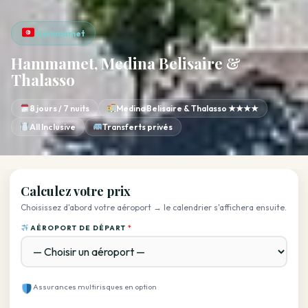
Hammamet
Hammamet, Medina Belisaire &
Thalasso
8 jours / 7 nuits
Medina Belisaire & Thalasso ★★★★
All Inclusive
Transferts privés
Calculez votre prix
Choisissez d'abord votre aéroport → le calendrier s'affichera ensuite.
AÉROPORT DE DÉPART
*
Assurances multirisques en option