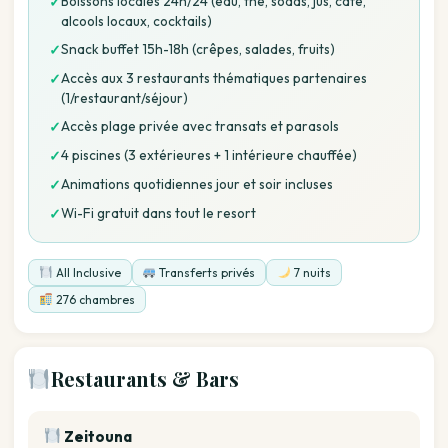
Boissons locales 24h/24 (eau, thé, sodas, jus, café,
✓
alcools locaux, cocktails)
Snack buffet 15h-18h (crêpes, salades, fruits)
✓
Accès aux 3 restaurants thématiques partenaires
✓
(1/restaurant/séjour)
Accès plage privée avec transats et parasols
✓
4 piscines (3 extérieures + 1 intérieure chauffée)
✓
Animations quotidiennes jour et soir incluses
✓
Wi-Fi gratuit dans tout le resort
✓
All Inclusive
Transferts privés
7 nuits
276 chambres
Restaurants & Bars
Zeitouna