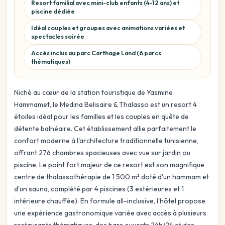
Resort familial avec mini-club enfants (4-12 ans) et
piscine dédiée
Idéal couples et groupes avec animations variées et
spectacles soirée
Accès inclus au parc Carthage Land (6 parcs
thématiques)
Niché au cœur de la station touristique de Yasmine
Hammamet, le Medina Belisaire & Thalasso est un resort 4
étoiles idéal pour les familles et les couples en quête de
détente balnéaire. Cet établissement allie parfaitement le
confort moderne à l'architecture traditionnelle tunisienne,
offrant 276 chambres spacieuses avec vue sur jardin ou
piscine. Le point fort majeur de ce resort est son magnifique
centre de thalassothérapie de 1 500 m² doté d'un hammam et
d'un sauna, complété par 4 piscines (3 extérieures et 1
intérieure chauffée). En formule all-inclusive, l'hôtel propose
une expérience gastronomique variée avec accès à plusieurs
restaurants thématiques, des bars ouverts 24h/24 et des