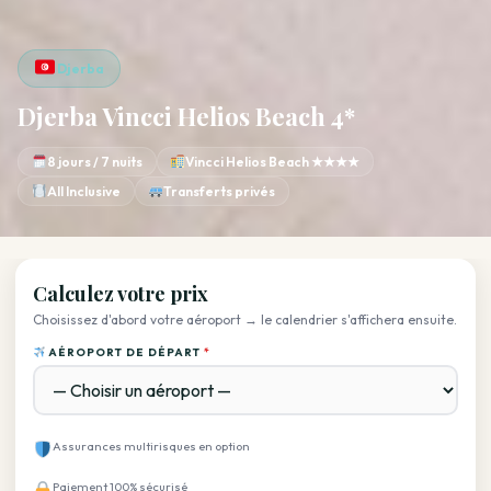
Djerba
Djerba Vincci Helios Beach 4*
8 jours / 7 nuits
Vincci Helios Beach ★★★★
All Inclusive
Transferts privés
Calculez votre prix
Choisissez d'abord votre aéroport → le calendrier s'affichera ensuite.
AÉROPORT DE DÉPART
*
Assurances multirisques en option
Paiement 100% sécurisé