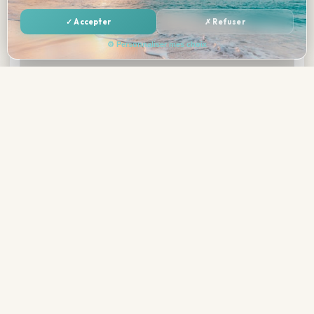
✓ Accepter
✗ Refuser
⚙ Personnaliser mes choix
—
Réserver →
Total tout compris
Ouvrir dans Google Maps →
Galerie photos