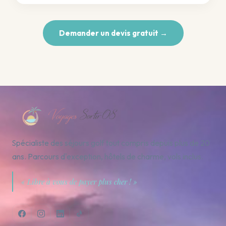
Demander un devis gratuit →
Spécialiste des séjours golf tout compris depuis plus de 20
ans. Parcours d'exception, hôtels de charme, vols inclus.
« Libre à vous de payer plus cher ! »