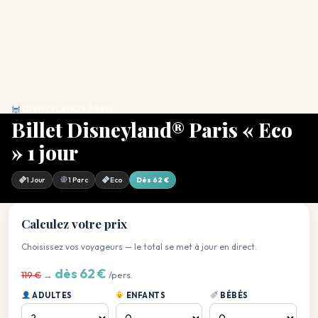
DISNEYLAND® PARIS
Billet Disneyland® Paris « Eco
» 1 jour
1 Jour
1 Parc
Eco
Dès 62 €
Calculez votre prix
Choisissez vos voyageurs — le total se met à jour en direct.
dès 62 €
119 €
→
/pers.
ADULTES
ENFANTS
BÉBÉS