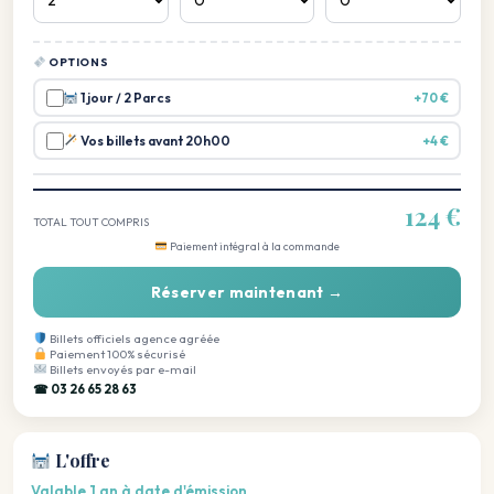
OPTIONS
1 jour / 2 Parcs
+70 €
Vos billets avant 20h00
+4 €
124 €
TOTAL TOUT COMPRIS
Paiement intégral à la commande
Réserver maintenant →
Billets officiels agence agréée
Paiement 100% sécurisé
Billets envoyés par e-mail
☎ 03 26 65 28 63
L'offre
Valable 1 an à date d'émission