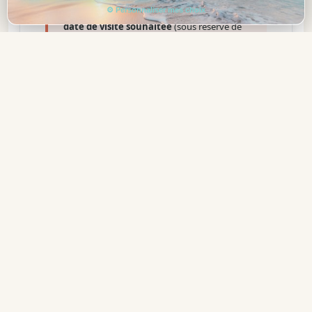
⚙ Personnaliser mes choix
accompagnés d’une
réservation pour la
date de visite souhaitée
(sous réserve de
disponibilité), effectuée au plus tôt 1h après
l’achat sur
register.disneylandparis.com/cse
.
Dois-je enregistrer ma date de
visite ?