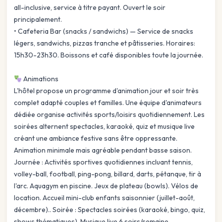
all-inclusive, service à titre payant. Ouvert le soir
principalement.
• Cafeteria Bar (snacks / sandwichs) — Service de snacks
légers, sandwichs, pizzas tranche et pâtisseries. Horaires:
15h30-23h30. Boissons et café disponibles toute la journée.
Animations
L'hôtel propose un programme d'animation jour et soir très
complet adapté couples et familles. Une équipe d'animateurs
dédiée organise activités sports/loisirs quotidiennement. Les
soirées alternent spectacles, karaoké, quiz et musique live
créant une ambiance festive sans être oppressante.
Animation minimale mais agréable pendant basse saison.
Journée : Activités sportives quotidiennes incluant tennis,
volley-ball, football, ping-pong, billard, darts, pétanque, tir à
l'arc. Aquagym en piscine. Jeux de plateau (bowls). Vélos de
location. Accueil mini-club enfants saisonnier (juillet-août,
décembre).. Soirée : Spectacles soirées (karaoké, bingo, quiz,
shows thématiques). Musique live 6 soirs/semaine.