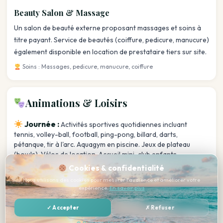
Beauty Salon & Massage
Un salon de beauté externe proposant massages et soins à
titre payant. Service de beautés (coiffure, pedicure, manucure)
également disponible en location de prestataire tiers sur site.
Soins : Massages, pedicure, manucure, coiffure
Animations & Loisirs
Journée :
Activités sportives quotidiennes incluant
tennis, volley-ball, football, ping-pong, billard, darts,
pétanque, tir à l'arc. Aquagym en piscine. Jeux de plateau
(bowls). Vélos de location. Accueil mini-club enfants
saisonnier (juillet-août, décembre).
Cookies & confidentialité
Soirée :
Spectacles soirées (karaoké, bingo, quiz, shows
Nous utilisons des cookies pour mesurer l'audience et améliorer votre
expérience.
En savoir plus
thématiques). Musique live 6 soirs/semaine. Discothèque disco
bar. Animations variées avec équipe enthousiaste.
✓ Accepter
✗ Refuser
Thématiques mexicaine, italienne régulièrement
programmées.