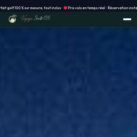
r mesure, tout inclus ·
Prix vols en temps réel · Réservation instantanée en ligne !