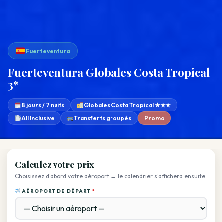
Fuerteventura
Fuerteventura Globales Costa Tropical
3*
8 jours / 7 nuits
Globales Costa Tropical ★★★
All Inclusive
Transferts groupés
Promo
Calculez votre prix
Choisissez d'abord votre aéroport → le calendrier s'affichera ensuite.
AÉROPORT DE DÉPART
*