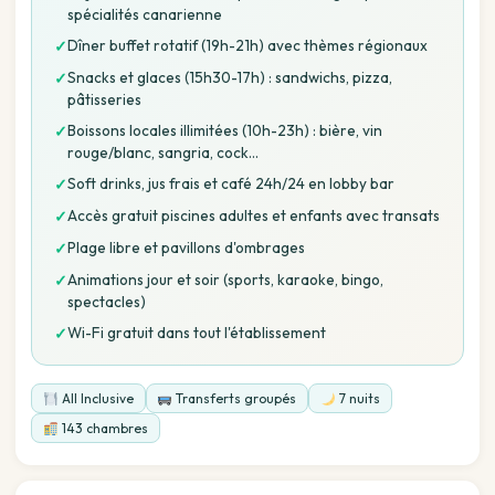
spécialités canarienne
Dîner buffet rotatif (19h-21h) avec thèmes régionaux
✓
Snacks et glaces (15h30-17h) : sandwichs, pizza,
✓
pâtisseries
Boissons locales illimitées (10h-23h) : bière, vin
✓
rouge/blanc, sangria, cock…
Soft drinks, jus frais et café 24h/24 en lobby bar
✓
Accès gratuit piscines adultes et enfants avec transats
✓
Plage libre et pavillons d'ombrages
✓
Animations jour et soir (sports, karaoke, bingo,
✓
spectacles)
Wi-Fi gratuit dans tout l'établissement
✓
All Inclusive
Transferts groupés
7 nuits
143 chambres