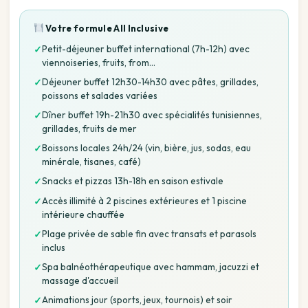
Votre formule
All Inclusive
Petit-déjeuner buffet international (7h-12h) avec
✓
viennoiseries, fruits, from…
Déjeuner buffet 12h30-14h30 avec pâtes, grillades,
✓
poissons et salades variées
Dîner buffet 19h-21h30 avec spécialités tunisiennes,
✓
grillades, fruits de mer
Boissons locales 24h/24 (vin, bière, jus, sodas, eau
✓
minérale, tisanes, café)
Snacks et pizzas 13h-18h en saison estivale
✓
Accès illimité à 2 piscines extérieures et 1 piscine
✓
intérieure chauffée
Plage privée de sable fin avec transats et parasols
✓
inclus
Spa balnéothérapeutique avec hammam, jacuzzi et
✓
massage d'accueil
Animations jour (sports, jeux, tournois) et soir
✓