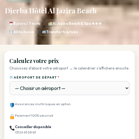
Djerba Hôtel Al Jazira Beach
8 jours / 7 nuits
Al Jazira Beach & Spa ★★★
All Inclusive
Transferts privés
Calculez votre prix
Choisissez d'abord votre aéroport → le calendrier s'affichera ensuite.
AÉROPORT DE DÉPART
*
Assurances multirisques en option
Paiement 100% sécurisé
Conseiller disponible
03 26 65 28 63