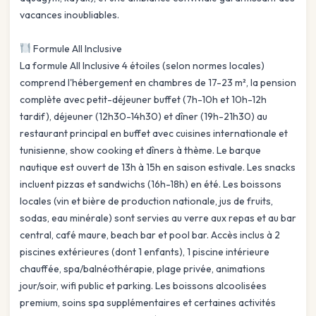
vacances inoubliables.
Formule All Inclusive
La formule All Inclusive 4 étoiles (selon normes locales)
comprend l'hébergement en chambres de 17-23 m², la pension
complète avec petit-déjeuner buffet (7h-10h et 10h-12h
tardif), déjeuner (12h30-14h30) et dîner (19h-21h30) au
restaurant principal en buffet avec cuisines internationale et
tunisienne, show cooking et dîners à thème. Le barque
nautique est ouvert de 13h à 15h en saison estivale. Les snacks
incluent pizzas et sandwichs (16h-18h) en été. Les boissons
locales (vin et bière de production nationale, jus de fruits,
sodas, eau minérale) sont servies au verre aux repas et au bar
central, café maure, beach bar et pool bar. Accès inclus à 2
piscines extérieures (dont 1 enfants), 1 piscine intérieure
chauffée, spa/balnéothérapie, plage privée, animations
jour/soir, wifi public et parking. Les boissons alcoolisées
premium, soins spa supplémentaires et certaines activités