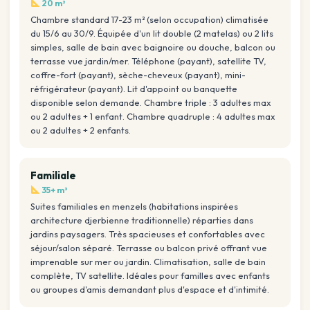
20 m²
Chambre standard 17-23 m² (selon occupation) climatisée
du 15/6 au 30/9. Équipée d'un lit double (2 matelas) ou 2 lits
simples, salle de bain avec baignoire ou douche, balcon ou
terrasse vue jardin/mer. Téléphone (payant), satellite TV,
coffre-fort (payant), sèche-cheveux (payant), mini-
réfrigérateur (payant). Lit d'appoint ou banquette
disponible selon demande. Chambre triple : 3 adultes max
ou 2 adultes + 1 enfant. Chambre quadruple : 4 adultes max
ou 2 adultes + 2 enfants.
Familiale
35+ m²
Suites familiales en menzels (habitations inspirées
architecture djerbienne traditionnelle) réparties dans
jardins paysagers. Très spacieuses et confortables avec
séjour/salon séparé. Terrasse ou balcon privé offrant vue
imprenable sur mer ou jardin. Climatisation, salle de bain
complète, TV satellite. Idéales pour familles avec enfants
ou groupes d'amis demandant plus d'espace et d'intimité.