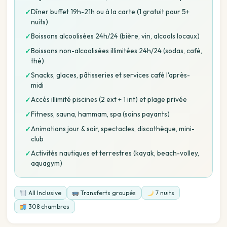
Dîner buffet 19h-21h ou à la carte (1 gratuit pour 5+
✓
nuits)
Boissons alcoolisées 24h/24 (bière, vin, alcools locaux)
✓
Boissons non-alcoolisées illimitées 24h/24 (sodas, café,
✓
thé)
Snacks, glaces, pâtisseries et services café l'après-
✓
midi
Accès illimité piscines (2 ext + 1 int) et plage privée
✓
Fitness, sauna, hammam, spa (soins payants)
✓
Animations jour & soir, spectacles, discothèque, mini-
✓
club
Activités nautiques et terrestres (kayak, beach-volley,
✓
aquagym)
All Inclusive
Transferts groupés
7 nuits
308 chambres