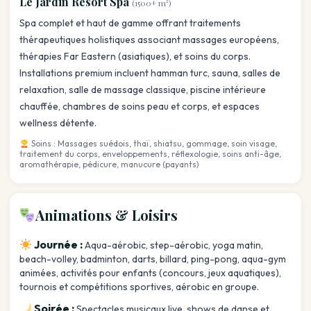
Le Jardin Resort Spa
(1500+ m²)
Spa complet et haut de gamme offrant traitements
thérapeutiques holistiques associant massages européens,
thérapies Far Eastern (asiatiques), et soins du corps.
Installations premium incluent hamman turc, sauna, salles de
relaxation, salle de massage classique, piscine intérieure
chauffée, chambres de soins peau et corps, et espaces
wellness détente.
Soins : Massages suédois, thaï, shiatsu, gommage, soin visage,
traitement du corps, enveloppements, réflexologie, soins anti-âge,
aromathérapie, pédicure, manucure (payants)
Animations & Loisirs
Journée :
Aqua-aérobic, step-aérobic, yoga matin,
beach-volley, badminton, darts, billard, ping-pong, aqua-gym
animées, activités pour enfants (concours, jeux aquatiques),
tournois et compétitions sportives, aérobic en groupe.
Soirée :
Spectacles musicaux live, shows de danse et