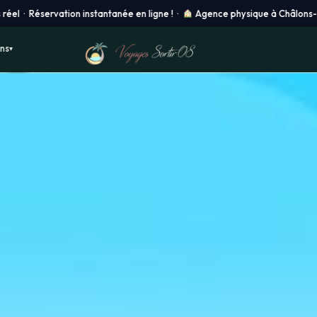
en ligne ! ·
Agence physique à Châlons-en-Champagne ·
Départ de 
ons
▾