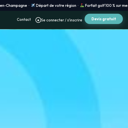
votre région ·
Forfait golf 100 % sur mesure, tout inclus ·
Prix vols e
Devis gratuit
Contact
Se connecter / s'inscrire