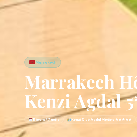
Marrakech
Marrakech Hô
Kenzi Agdal 5
8 jours / 7 nuits
Kenzi Club Agdal Medina ★★★★★