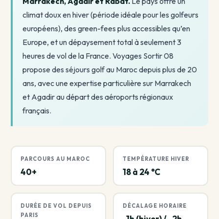
Marrakech, Agadir et Rabat.
Le pays offre un
climat doux en hiver (période idéale pour les golfeurs
européens), des green-fees plus accessibles qu’en
Europe, et un dépaysement total à seulement 3
heures de vol de la France. Voyages Sortir 08
propose des séjours golf au Maroc depuis plus de 20
ans, avec une expertise particulière sur Marrakech
et Agadir au départ des aéroports régionaux
français.
PARCOURS AU MAROC
TEMPÉRATURE HIVER
40+
18 à 24 °C
DURÉE DE VOL DEPUIS
DÉCALAGE HORAIRE
PARIS
-1h (hiver) / -2h