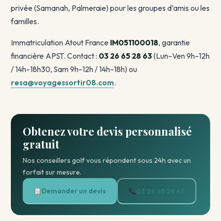
privée (Samanah, Palmeraie) pour les groupes d’amis ou les
familles.
Immatriculation Atout France
IM051100018
, garantie
financière APST. Contact :
03 26 65 28 63
(Lun–Ven 9h–12h
/ 14h–18h30, Sam 9h–12h / 14h–18h) ou
resa@voyagessortir08.com
.
Obtenez votre devis personnalisé
gratuit
Nos conseillers golf vous répondent sous 24h avec un
forfait sur mesure.
Demander un devis
03 26 65 28 63