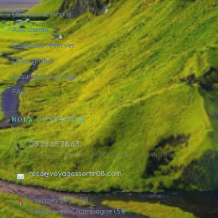
Qui sommes-nous
Avis clients
Comment réserver
Devis gratuit
Assurances voyage
FAQ
NOUS CONTACTER
03 26 65 28 63
Lun–Ven 9h–12h / 14h–18h30 · Sam 9h–12h / 14h–18h
resa@voyagessortir08.com
Voyages Sortir 08
Châlons-en-Champagne (51)