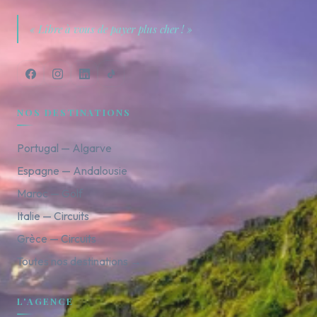
« Libre à vous de payer plus cher ! »
NOS DESTINATIONS
Portugal — Algarve
Espagne — Andalousie
Maroc — Golf
Italie — Circuits
Grèce — Circuits
Toutes nos destinations →
L'AGENCE