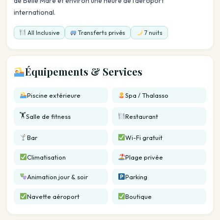
de Belle Mare et environ une heure de l'aéroport
international.
All Inclusive
Transferts privés
7 nuits
Équipements & Services
Piscine extérieure
Spa / Thalasso
🏋️
Salle de fitness
Restaurant
Bar
Wi-Fi gratuit
Climatisation
Plage privée
Animation jour & soir
Parking
Navette aéroport
Boutique