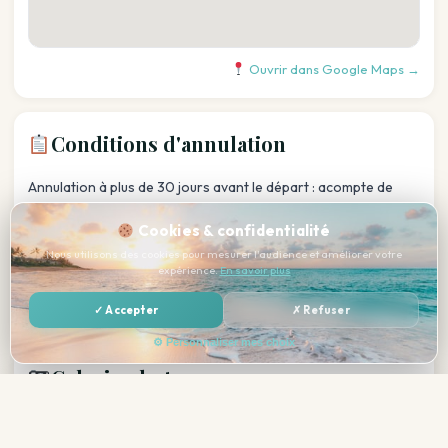
Ouvrir dans Google Maps →
Conditions d'annulation
Annulation à plus de 30 jours avant le départ : acompte de
50% non remboursable.
Cookies & confidentialité
Annulation entre 30 et 14 jours avant le départ : 75% du
montant total du séjour.
Nous utilisons des cookies pour mesurer l'audience et améliorer votre
expérience.
En savoir plus
Annulation à moins de 14 jours avant le départ : 100% du
montant total du séjour.
✓ Accepter
✗ Refuser
⚙ Personnaliser mes choix
Galerie photos
—
Réserver →
Total tout compris