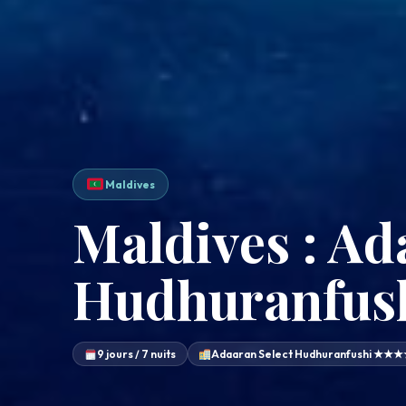
Maldives
Maldives : Ad
Hudhuranfush
9 jours / 7 nuits
Adaaran Select Hudhuranfushi ★★