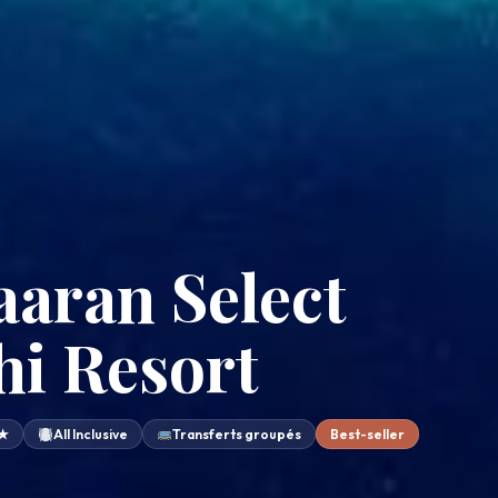
aaran Select
i Resort
★★
All Inclusive
Transferts groupés
Best-seller