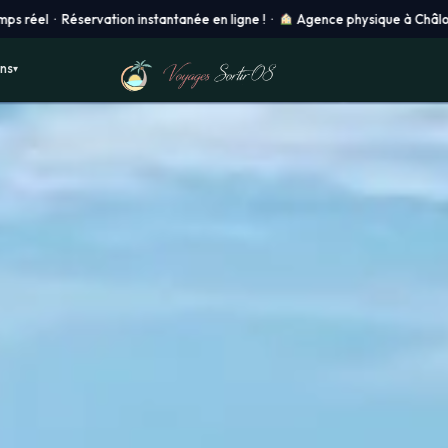
antanée en ligne ! ·
Agence physique à Châlons-en-Champagne ·
Dép
ons
▾