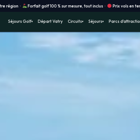
100 % sur mesure, tout inclus ·
Prix vols en temps réel · Réservation inst
Séjours Golf
Départ Vatry
Circuits
Séjours
Parcs d'attracti
▾
▾
▾