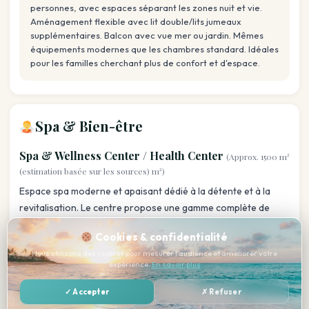
personnes, avec espaces séparant les zones nuit et vie.
Aménagement flexible avec lit double/lits jumeaux
supplémentaires. Balcon avec vue mer ou jardin. Mêmes
équipements modernes que les chambres standard. Idéales
pour les familles cherchant plus de confort et d'espace.
Spa & Bien-être
Spa & Wellness Center / Health Center
(Approx. 1500 m²
(estimation basée sur les sources) m²)
Espace spa moderne et apaisant dédié à la détente et à la
revitalisation. Le centre propose une gamme complète de
soins du corps et de l'esprit dans une ambiance sereine et
Cookies & confidentialité
apaisante. Infrastructure de qualité avec hammam traditionnel
Nous utilisons des cookies pour mesurer l'audience et améliorer votre
tunisien, sauna, et zone de relaxation.
expérience.
En savoir plus
Soins : Massages traditionnels (massage du dos, detente
générale), soins du visage (facials, gommages), enveloppements
✓ Accepter
✗ Refuser
corporels (voyage spa), soins détente (réflexologie), hammam
classique tunisien, sauna