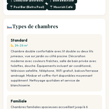
Lobby Bar (Bourbon)
Blue Beach Bar
Pool Bar (Bistro Pool)
Moorish Café
Types de chambres
Standard
24-26 m²
Chambre double confortable avec lit double ou deux lits
jumeaux, vue sur jardin ou côté piscine. Décoration
moderne avec couleurs fraîches, salle de bain privée avec
toilettes, douche. Équipements incluant air conditionné,
télévision satellite, téléphone, WiFi gratuit, balcon/terrasse
aménagé. Minibar et coffre-fort disponibles moyennant
supplément. Nettoyage quotidien et service de
blanchisserie.
Familiale
Chambres familiales spacieuses accueillant jusqu'à 6