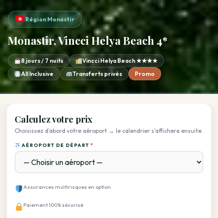
Région Monastir
Monastir, Vincci Helya Beach 4*
8 jours / 7 nuits
Vincci Helya Beach ★★★★
All Inclusive
Transferts privés
Promo
Calculez votre prix
Choisissez d'abord votre aéroport → le calendrier s'affichera ensuite.
AÉROPORT DE DÉPART
*
Assurances multirisques en option
Paiement 100% sécurisé