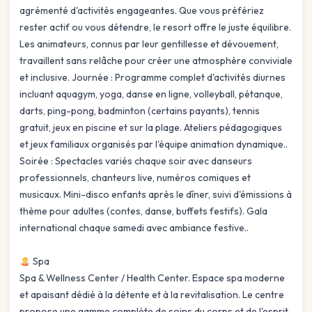
agrémenté d'activités engageantes. Que vous préfériez
rester actif ou vous détendre, le resort offre le juste équilibre.
Les animateurs, connus par leur gentillesse et dévouement,
travaillent sans relâche pour créer une atmosphère conviviale
et inclusive. Journée : Programme complet d'activités diurnes
incluant aquagym, yoga, danse en ligne, volleyball, pétanque,
darts, ping-pong, badminton (certains payants), tennis
gratuit, jeux en piscine et sur la plage. Ateliers pédagogiques
et jeux familiaux organisés par l'équipe animation dynamique..
Soirée : Spectacles variés chaque soir avec danseurs
professionnels, chanteurs live, numéros comiques et
musicaux. Mini-disco enfants après le dîner, suivi d'émissions à
thème pour adultes (contes, danse, buffets festifs). Gala
international chaque samedi avec ambiance festive..
Spa
Spa & Wellness Center / Health Center. Espace spa moderne
et apaisant dédié à la détente et à la revitalisation. Le centre
propose une gamme complète de soins du corps et de l'esprit