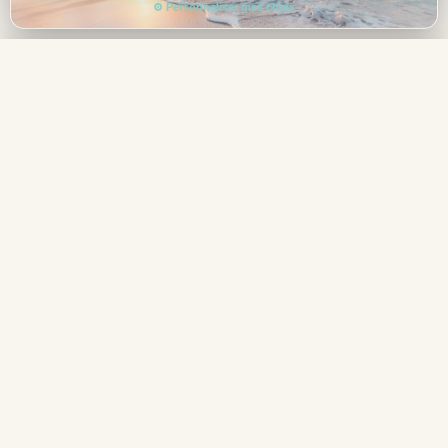
⚙ Personnaliser mes choix
—
Animations & Loisirs
Réserver →
Total tout compris
Journée :
Programme complet d'activités diurnes incluant
aquagym, yoga, danse en ligne, volleyball, pétanque, darts,
ping-pong, badminton (certains payants), tennis gratuit, jeux
en piscine et sur la plage. Ateliers pédagogiques et jeux
familiaux organisés par l'équipe animation dynamique.
Soirée :
Spectacles variés chaque soir avec danseurs
professionnels, chanteurs live, numéros comiques et
musicaux. Mini-disco enfants après le dîner, suivi d'émissions à
thème pour adultes (contes, danse, buffets festifs). Gala
international chaque samedi avec ambiance festive.
Club Enfants (4-12 ans)
Mini-club (Club Jumbo) proposant un programme complet
d'animations spécifiquement conçu pour les enfants âgés
de 4 à 12 ans. Activités ludiques, éducatives et sportives
incluant jeux d'eau, ateliers créatifs, danses, chansons et