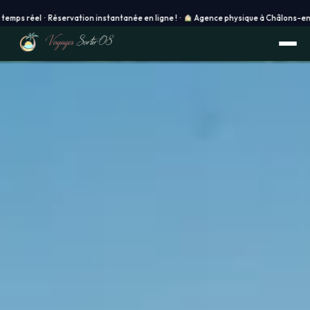
ervation instantanée en ligne ! ·
Agence physique à Châlons-en-Champagne ·