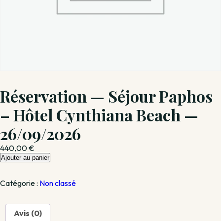
Réservation — Séjour Paphos
– Hôtel Cynthiana Beach —
26/09/2026
440,00
€
quantité
Ajouter au panier
de
Réservation
Catégorie :
Non classé
—
Séjour
Paphos
Avis (0)
–