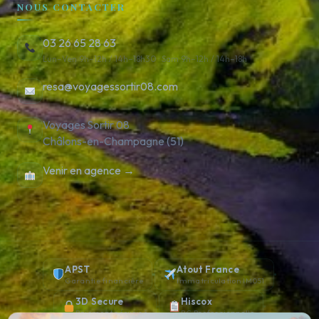
NOUS CONTACTER
03 26 65 28 63
Lun–Ven 9h–12h / 14h–18h30 · Sam 9h–12h / 14h–18h
resa@voyagessortir08.com
Voyages Sortir 08
Châlons-en-Champagne (51)
Venir en agence →
APST
Atout France
Garantie financière
Immatriculation IM051
3D Secure
Hiscox
Paiement sécurisé
RC Professionnelle