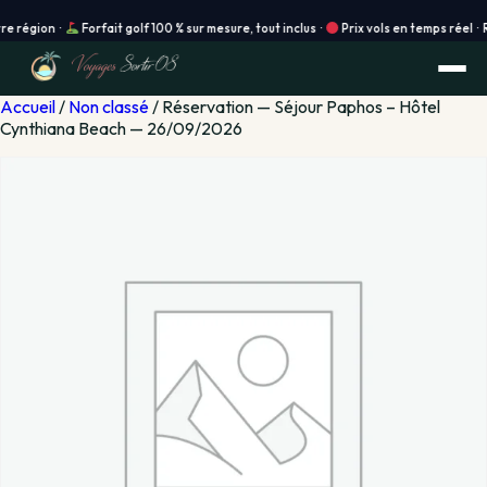
ion ·
Forfait golf 100 % sur mesure, tout inclus ·
Prix vols en temps réel · Réserv
Accueil
/
Non classé
/ Réservation — Séjour Paphos – Hôtel
Cynthiana Beach — 26/09/2026