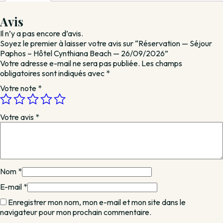
Hôtel
Cynthiana
Avis
Beach
Il n’y a pas encore d’avis.
—
Soyez le premier à laisser votre avis sur “Réservation — Séjour
26/09/2026
Paphos – Hôtel Cynthiana Beach — 26/09/2026”
Votre adresse e-mail ne sera pas publiée.
Les champs
obligatoires sont indiqués avec
*
Votre note
*
Votre avis
*
Nom
*
E-mail
*
Enregistrer mon nom, mon e-mail et mon site dans le
navigateur pour mon prochain commentaire.