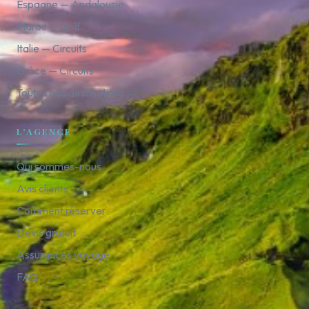
Espagne — Andalousie
Maroc — Golf
Italie — Circuits
Grèce — Circuits
Toutes nos destinations →
L'AGENCE
Qui sommes-nous
Avis clients
Comment réserver
Devis gratuit
Assurances voyage
FAQ