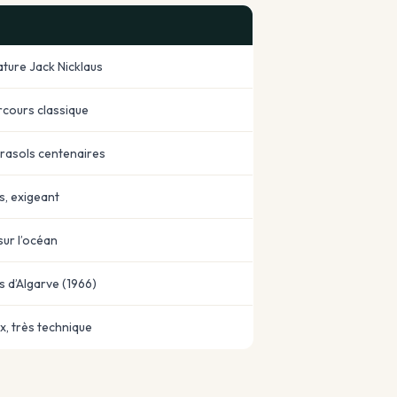
ature Jack Nicklaus
rcours classique
arasols centenaires
s, exigeant
sur l’océan
s d’Algarve (1966)
ix, très technique