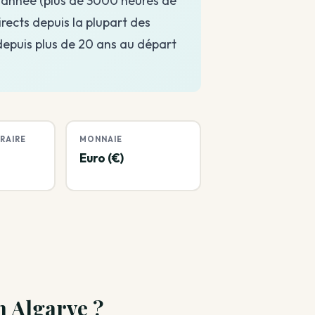
l’année (plus de 3000 heures de
irects depuis la plupart des
depuis plus de 20 ans au départ
RAIRE
MONNAIE
Euro (€)
n Algarve ?