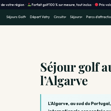
région ·
Forfait golf 100 % sur mesure, tout inclus ·
Prix vols en temps
Séjours Golf
Départ Vatry
Circuits
Séjours
Parcs d'attracti
▾
▾
▾
Séjour golf a
l’Algarve
L’Algarve, au sud du Portugal