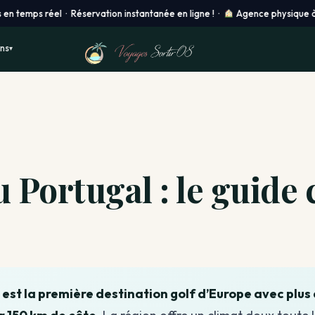
 réel · Réservation instantanée en ligne ! ·
Agence physique à Châlon
ons
▾
u Portugal : le guide
, est la première destination golf d’Europe avec plus