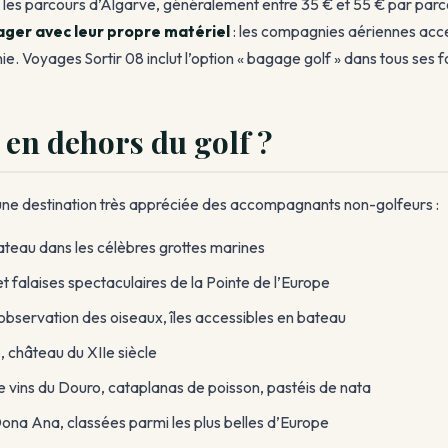
ous les parcours d’Algarve, généralement entre 35 € et 55 € par pa
ager avec leur propre matériel
: les compagnies aériennes acce
ie. Voyages Sortir 08 inclut l’option « bagage golf » dans tous ses 
 en dehors du golf ?
e une destination très appréciée des accompagnants non-golfeurs :
teau dans les célèbres grottes marines
et falaises spectaculaires de la Pointe de l’Europe
observation des oiseaux, îles accessibles en bateau
 château du XIIe siècle
 vins du Douro, cataplanas de poisson, pastéis de nata
ona Ana, classées parmi les plus belles d’Europe