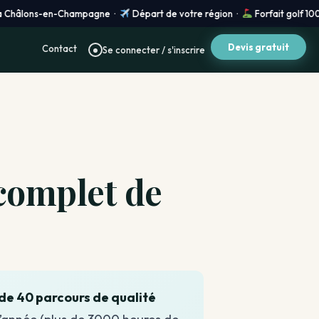
s-en-Champagne ·
Départ de votre région ·
Forfait golf 100 % sur mes
Devis gratuit
Contact
Se connecter / s'inscrire
 complet de
 de 40 parcours de qualité