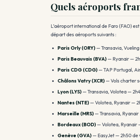
Quels aéroports fran
L’aéroport international de Faro (FAO) es
départ des aéroports suivants :
Paris Orly (ORY)
— Transavia, Vueling
Paris Beauvais (BVA)
— Ryanair — 2h
Paris CDG (CDG)
— TAP Portugal, Ai
Châlons Vatry (XCR)
— Vols charter s
Lyon (LYS)
— Transavia, Volotea — 2h4
Nantes (NTE)
— Volotea, Ryanair — 2
Marseille (MRS)
— Transavia, Ryanair
Bordeaux (BOD)
— Volotea, Ryanair 
Genève (GVA)
— EasyJet — 2h50 de 