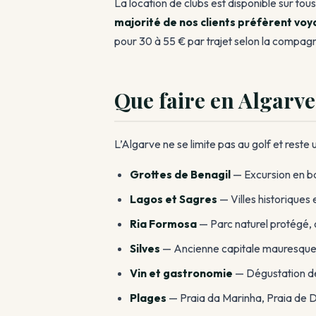
La location de clubs est disponible sur t
majorité de nos clients préfèrent voy
pour 30 à 55 € par trajet selon la compagn
Que faire en Algarve
L’Algarve ne se limite pas au golf et rest
Grottes de Benagil
— Excursion en ba
Lagos et Sagres
— Villes historiques 
Ria Formosa
— Parc naturel protégé, 
Silves
— Ancienne capitale mauresque,
Vin et gastronomie
— Dégustation de
Plages
— Praia da Marinha, Praia de D