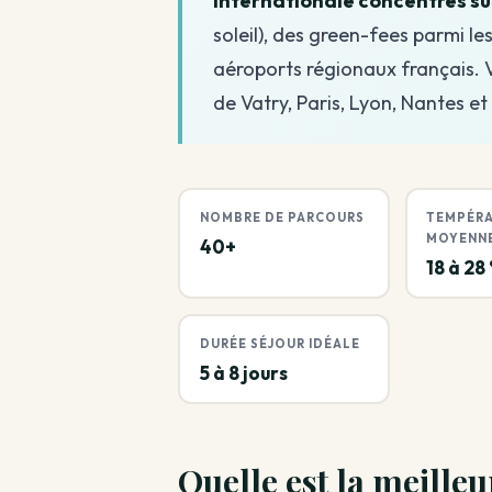
internationale concentrés su
soleil), des green-fees parmi le
aéroports régionaux français. 
de Vatry, Paris, Lyon, Nantes e
NOMBRE DE PARCOURS
TEMPÉR
MOYENN
40+
18 à 28
DURÉE SÉJOUR IDÉALE
5 à 8 jours
Quelle est la meille