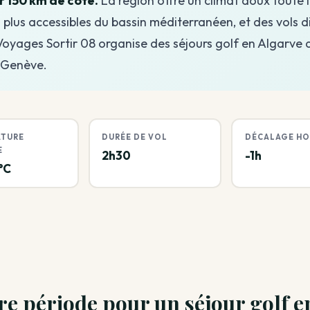
r 150 km de côte.
La région offre un climat doux toute 
s plus accessibles du bassin méditerranéen, et des vols d
Voyages Sortir 08 organise des séjours golf en Algarve 
t Genève.
ATURE
DURÉE DE VOL
DÉCALAGE HO
E
2h30
-1h
 °C
ure période pour un séjour golf e