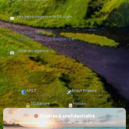
Lun–Ven 9h–12h / 14h–18h30 · Sam 9h–12h / 14h–18h
resa@voyagessortir08.com
Voyages Sortir 08
Châlons-en-Champagne (51)
Venir en agence →
APST
Atout France
Garantie financière
Immatriculation IM051
3D Secure
Hiscox
Paiement sécurisé
RC Professionnelle
Cookies & confidentialité
4.8 / 5
Avis clients vérifiés
Nous utilisons des cookies pour mesurer l'audience et améliorer votre
expérience.
En savoir plus