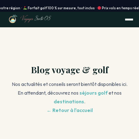
 région ·
Forfait golf 100 % sur mesure, tout inclus ·
Prix vols en temps réel · R
Blog voyage & golf
Nos actualités et conseils seront bientôt disponibles ici.
En attendant, découvrez nos
séjours golf
et nos
destinations
.
← Retour à l'accueil