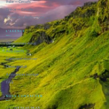
Italie — Circuits
Grèce — Circuits
Toutes nos destinations →
L'AGENCE
Qui sommes-nous
Avis clients
Comment réserver
Devis gratuit
Assurances voyage
FAQ
NOUS CONTACTER
03 26 65 28 63