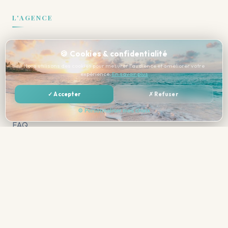
L'AGENCE
Qui sommes-nous
🍪 Cookies & confidentialité
Avis clients
Nous utilisons des cookies pour mesurer l'audience et améliorer votre
expérience.
En savoir plus
Comment réserver
Devis gratuit
✓ Accepter
✗ Refuser
Assurances voyage
⚙ Personnaliser mes choix
FAQ
NOUS CONTACTER
03 26 65 28 63
📞
Lun–Ven 9h–12h / 14h–18h30 · Sam 9h–12h / 14h–18h
resa@voyagessortir08.com
✉️