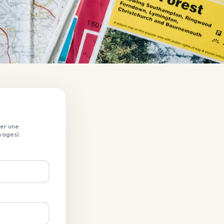
rer une
yages).