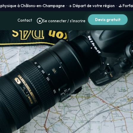
Châlons-en-Champagne · ✈️ Départ de votre région · ⛳ Forfait golf 100 % su
Devis gratuit
Contact
Se connecter / s'inscrire