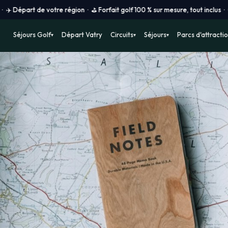
votre région · ⛳ Forfait golf 100 % sur mesure, tout inclus · 🔴 Prix vols
Séjours Golf
Départ Vatry
Circuits
Séjours
Parcs d'attracti
▾
▾
▾