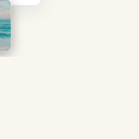
ir
NOUS CONTACTER
03 26 65 28 63
📞
Lun–Ven 9h–12h / 14h–18h30 · Sam 9h–12h /
14h–18h
resa@voyagessortir08.com
✉️
Voyages Sortir 08
📍
Châlons-en-Champagne (51)