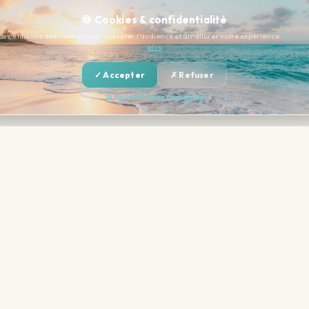
🍪 Cookies & confidentialité
← Retour au choix du type de devis
ous utilisons des cookies pour mesurer l'audience et améliorer votre expérience.
En savo
plus
✓ Accepter
✗ Refuser
⚙ Personnaliser mes choix
NOS DESTINATIONS
L'AGENCE
Portugal — Algarve
Qui sommes-nous
Espagne — Andalousie
Avis clients
Maroc — Golf
Comment réserver
Italie — Circuits
Devis gratuit
Grèce — Circuits
Assurances voyage
Toutes nos destinations →
FAQ