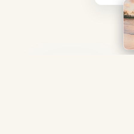
N
Spécialiste des séjours golf tout compris depuis
plus de 20 ans. Parcours d'exception, hôtels de
charme, vols inclus.
« Libre à vous de payer plus cher ! »