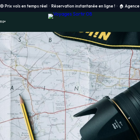
 en temps réel · Réservation instantanée en ligne ! ·
🏠 Agence physique à 
ons
▾