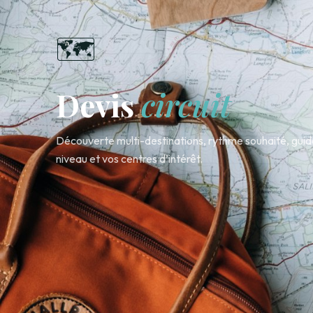
🗺️
Devis
circuit
Découverte multi-destinations, rythme souhaité, guide
niveau et vos centres d’intérêt.