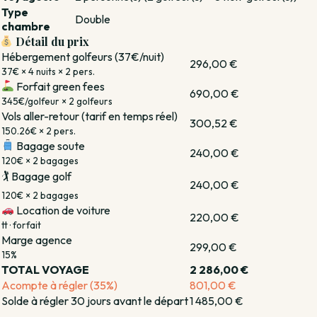
Type
Double
chambre
Détail du prix
Hébergement golfeurs (37€/nuit)
296,00 €
37€ × 4 nuits × 2 pers.
Forfait green fees
690,00 €
345€/golfeur × 2 golfeurs
Vols aller-retour (tarif en temps réel)
300,52 €
150.26€ × 2 pers.
Bagage soute
240,00 €
120€ × 2 bagages
🏌️ Bagage golf
240,00 €
120€ × 2 bagages
Location de voiture
220,00 €
tt · forfait
Marge agence
299,00 €
15%
TOTAL VOYAGE
2 286,00 €
Acompte à régler (35%)
801,00 €
Solde à régler 30 jours avant le départ
1 485,00 €