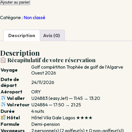
quantité
Ajouter au panier
de
Réservation
Catégorie :
Non classé
—
Golf
compétition
Description
Avis (0)
Trophée
de
golf
Description
de
Récapitulatif de votre réservation
l’Algarve
Golf compétition Trophée de golf de l’Algarve
Ouest
Voyage
Ouest 2026
2026
—
Date de
24/11/2026
24/11/2026
départ
(Acompte
Aéroport
ORY
35%
Vol aller
U24883 (easyJet) — 11:45 → 13:20
—
Vol retour
U24884 — 17:50 → 21:25
2
Durée
4 nuits
pers.)
Hôtel
Hôtel Vila Gale Lagos ★★★★
Formule
Demi-pension
Voyageurs
2 personne(s) (2 golfeur(s) + 0 non-golfeur(s))