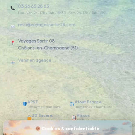
03 26 65 28 63
Lun–Ven 9h–12h / 14h–18h30 · Sam 9h–12h / 14h–18h
resa@voyagessortir08.com
Voyages Sortir 08
Châlons-en-Champagne (51)
Venir en agence →
APST
Atout France
Garantie financière
Immatriculation IM051
3D Secure
Hiscox
Paiement sécurisé
RC Professionnelle
Cookies & confidentialité
4.8 / 5
Avis clients vérifiés