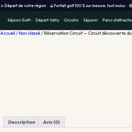
e votre région · ⛳ Forfait golf 100 % sur mesure, tout inclus · 🔴 Prix vo
Séjours Golf
Départ Vatry
Circuits
Séjours
Parcs d'attracti
▾
▾
▾
Accueil
/
Non classé
/ Réservation Circuit — Circuit découverte 
Description
Avis (0)