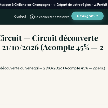
à Châlons-en-Champagne · ✈️ Départ de votre région · ⛳ Forfait golf 100 %
Devis gratuit
Contact
Se connecter / s'inscrire
ircuit — Circuit découverte
 21/10/2026 (Acompte 45% — 2
it découverte du Senegal — 21/10/2026 (Acompte 45% — 2 pers.)