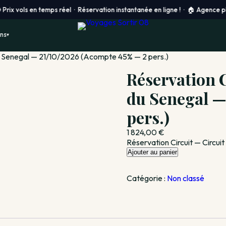
ls en temps réel · Réservation instantanée en ligne ! ·
🏠 Agence physique 
ons
▾
du Senegal — 21/10/2026 (Acompte 45% — 2 pers.)
Réservation C
du Senegal —
pers.)
1 824,00
€
Réservation Circuit — Circu
quantité
Ajouter au panier
de
Réservation
Catégorie :
Non classé
Circuit
—
Circuit
découverte
du