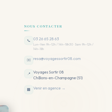
NOUS CONTACTER
03 26 65 28 63
📞
Lun–Ven 9h–12h / 14h–18h30 · Sam 9h–12h /
14h–18h
resa@voyagessortir08.com
✉️
Voyages Sortir 08
📍
Châlons-en-Champagne (51)
Venir en agence →
🏢