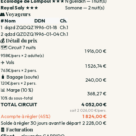
Ecolodge de Lompoul
★★★
N'guelakh — 1 nuit(s)
Royal Saly
★★★
Somone — 2 nuit(s)
👥 Voyageurs
#
Nom
DDN
Ch.
1
dqzd ZQDQZ
1996-01-18
Ch.1
2
qdzd QZDZQ
1996-01-04
Ch.1
💰 Détail du prix
🗺️ Circuit 7 nuits
1 916,00 €
958€/pers × 2 adulte(s)
✈️ Vols
1 526,74 €
763€/pers × 2 pers.
🧳 Bagage (soute)
240,00 €
120€/pers × 2 pers.
📊 Marge (10 %)
368,27 €
10% du sous-total
TOTAL CIRCUIT
4 052,00 €
soit 2 026,00 €/pers.
Acompte à régler (45%)
1 824,00 €
Solde à régler 30 jours avant le départ
2 228,00 €
🧾 Facturation
Client
alexandre GARRIDO