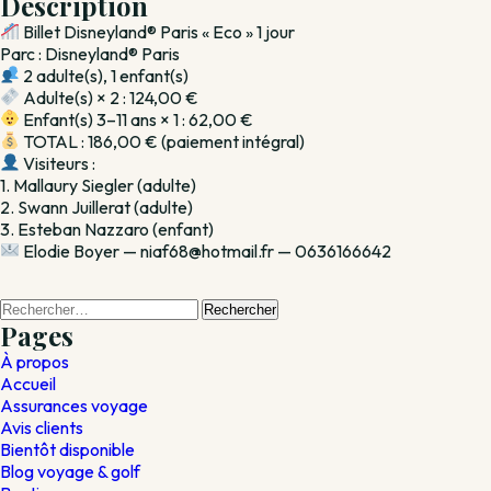
Description
1
Billet Disneyland® Paris « Eco » 1 jour
jour
Parc : Disneyland® Paris
2 adulte(s), 1 enfant(s)
Adulte(s) × 2 : 124,00 €
Enfant(s) 3–11 ans × 1 : 62,00 €
TOTAL : 186,00 € (paiement intégral)
Visiteurs :
1. Mallaury Siegler (adulte)
2. Swann Juillerat (adulte)
3. Esteban Nazzaro (enfant)
Elodie Boyer — niaf68@hotmail.fr — 0636166642
Rechercher :
Pages
À propos
Accueil
Assurances voyage
Avis clients
Bientôt disponible
Blog voyage & golf