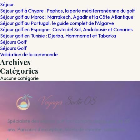
Séjour
Séjour golf à Chypre : Paphos, la perle méditerranéenne du golf
Séjour golf au Maroc : Marrakech, Agadir et la Côte Atlantique
Séjour golf au Portugal : le guide complet de l’Algarve
Séjour golf en Espagne : Costa del Sol, Andalousie et Canaries
Séjour golf en Tunisie : Djerba, Hammamet et Tabarka
Séjours Golf
Séjours Golf
Validation de la commande
Archives
Catégories
Aucune catégorie
Spécialiste des séjours golf tout compris depuis plus de 20
ans. Parcours d'exception, hôtels de charme, vols inclus.