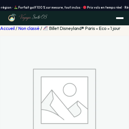
n ·
Forfait golf 100 % sur mesure, tout inclus ·
Prix vols en temps réel · Réservat
Accueil
/
Non classé
/
Billet Disneyland® Paris « Eco » 1 jour