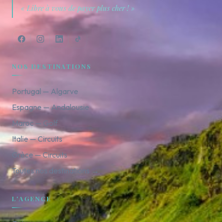
« Libre à vous de payer plus cher ! »
NOS DESTINATIONS
Portugal — Algarve
Espagne — Andalousie
Maroc — Golf
Italie — Circuits
Grèce — Circuits
Toutes nos destinations →
L'AGENCE