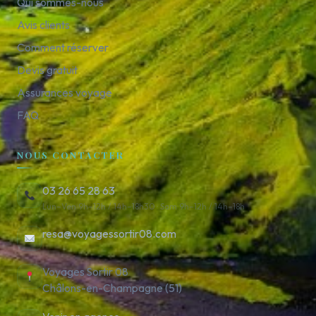
Qui sommes-nous
Avis clients
Comment réserver
Devis gratuit
Assurances voyage
FAQ
NOUS CONTACTER
03 26 65 28 63
Lun–Ven 9h–12h / 14h–18h30 · Sam 9h–12h / 14h–18h
resa@voyagessortir08.com
Voyages Sortir 08
Châlons-en-Champagne (51)