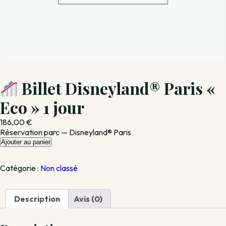
Billet Disneyland® Paris «
Eco » 1 jour
186,00
€
Réservation parc — Disneyland® Paris
quantité
Ajouter au panier
de
Catégorie :
Non classé
Billet
Disneyland®
Paris
Description
Avis (0)
«
Eco
»