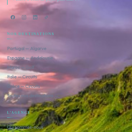
NOS DESTINATIONS
Portugal — Algarve
Espagne — Andalousie
Maroc — Golf
Italie — Circuits
Grèce — Circuits
Toutes nos destinations →
L'AGENCE
Qui sommes-nous