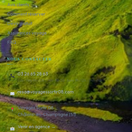
Avis clients
Comment réserver
Devis gratuit
Assurances voyage
FAQ
NOUS CONTACTER
03 26 65 28 63
Lun–Ven 9h–12h / 14h–18h30 · Sam 9h–12h / 14h–18h
resa@voyagessortir08.com
Voyages Sortir 08
Châlons-en-Champagne (51)
Venir en agence →