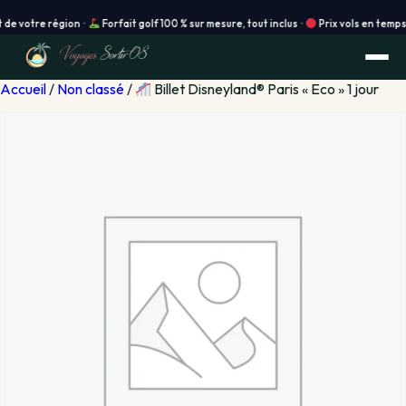
tre région ·
Forfait golf 100 % sur mesure, tout inclus ·
Prix vols en temps réel 
Accueil
/
Non classé
/
Billet Disneyland® Paris « Eco » 1 jour