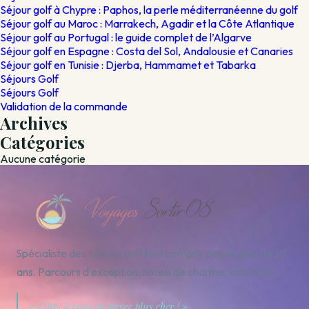
Séjour golf à Chypre : Paphos, la perle méditerranéenne du golf
Séjour golf au Maroc : Marrakech, Agadir et la Côte Atlantique
Séjour golf au Portugal : le guide complet de l’Algarve
Séjour golf en Espagne : Costa del Sol, Andalousie et Canaries
Séjour golf en Tunisie : Djerba, Hammamet et Tabarka
Séjours Golf
Séjours Golf
Validation de la commande
Archives
Catégories
Aucune catégorie
Spécialiste des séjours golf tout compris depuis plus de 20
ans. Parcours d'exception, hôtels de charme, vols inclus.
« Libre à vous de payer plus cher ! »