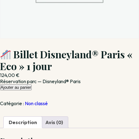
Billet Disneyland® Paris «
Eco » 1 jour
124,00
€
Réservation parc — Disneyland® Paris
quantité
Ajouter au panier
de
Catégorie :
Non classé
Billet
Disneyland®
Paris
Description
Avis (0)
«
Eco
»