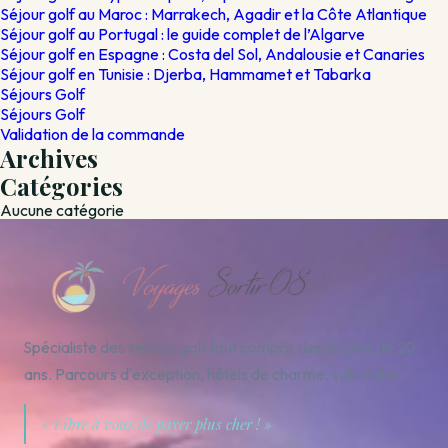
Séjour golf au Maroc : Marrakech, Agadir et la Côte Atlantique
Séjour golf au Portugal : le guide complet de l’Algarve
Séjour golf en Espagne : Costa del Sol, Andalousie et Canaries
Séjour golf en Tunisie : Djerba, Hammamet et Tabarka
Séjours Golf
Séjours Golf
Validation de la commande
Archives
Catégories
Aucune catégorie
Spécialiste des séjours golf tout compris depuis plus de 20
ans. Parcours d'exception, hôtels de charme, vols inclus.
« Libre à vous de payer plus cher ! »