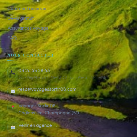
Comment réserver
Devis gratuit
Assurances voyage
FAQ
NOUS CONTACTER
03 26 65 28 63
Lun–Ven 9h–12h / 14h–18h30 · Sam 9h–12h / 14h–18h
resa@voyagessortir08.com
Voyages Sortir 08
Châlons-en-Champagne (51)
Venir en agence →