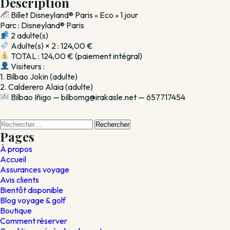
Description
1
Billet Disneyland® Paris « Eco » 1 jour
jour
Parc : Disneyland® Paris
2 adulte(s)
Adulte(s) × 2 : 124,00 €
TOTAL : 124,00 € (paiement intégral)
Visiteurs :
1. Bilbao Jokin (adulte)
2. Calderero Alaia (adulte)
Bilbao Iñigo — bilbomg@irakasle.net — 657717454
Rechercher :
Pages
À propos
Accueil
Assurances voyage
Avis clients
Bientôt disponible
Blog voyage & golf
Boutique
Comment réserver