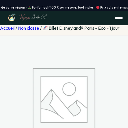
tre région ·
Forfait golf 100 % sur mesure, tout inclus ·
Prix vols en temps réel 
Accueil
/
Non classé
/
Billet Disneyland® Paris « Eco » 1 jour