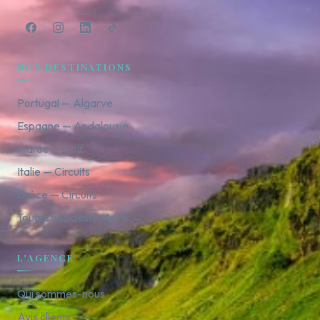
NOS DESTINATIONS
Portugal — Algarve
Espagne — Andalousie
Maroc — Golf
Italie — Circuits
Grèce — Circuits
Toutes nos destinations →
L'AGENCE
Qui sommes-nous
Avis clients