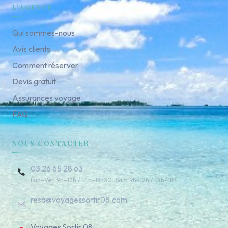
L'AGENCE
Qui sommes-nous
Avis clients
Comment réserver
Devis gratuit
Assurances voyage
FAQ
NOUS CONTACTER
03 26 65 28 63
Lun–Ven 9h–12h / 14h–18h30 · Sam 9h–12h / 14h–18h
resa@voyagessortir08.com
Voyages Sortir 08