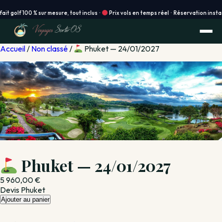
lf 100 % sur mesure, tout inclus ·
Prix vols en temps réel · Réservation instantanée
Accueil
/
Non classé
/
Phuket — 24/01/2027
Phuket — 24/01/2027
5 960,00
€
Devis Phuket
quantité
Ajouter au panier
de