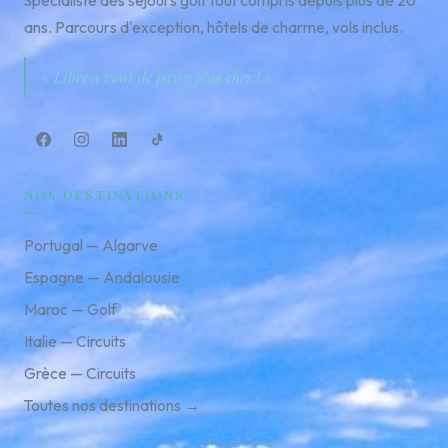
ans. Parcours d'exception, hôtels de charme, vols inclus.
« Libre à vous de payer plus cher ! »
NOS DESTINATIONS
Portugal — Algarve
Espagne — Andalousie
Maroc — Golf
Italie — Circuits
Grèce — Circuits
Toutes nos destinations →