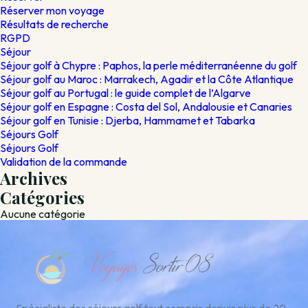
Réserver mon voyage
Résultats de recherche
RGPD
Séjour
Séjour golf à Chypre : Paphos, la perle méditerranéenne du golf
Séjour golf au Maroc : Marrakech, Agadir et la Côte Atlantique
Séjour golf au Portugal : le guide complet de l’Algarve
Séjour golf en Espagne : Costa del Sol, Andalousie et Canaries
Séjour golf en Tunisie : Djerba, Hammamet et Tabarka
Séjours Golf
Séjours Golf
Validation de la commande
Archives
Catégories
Aucune catégorie
Spécialiste des séjours golf tout compris depuis plus de 20