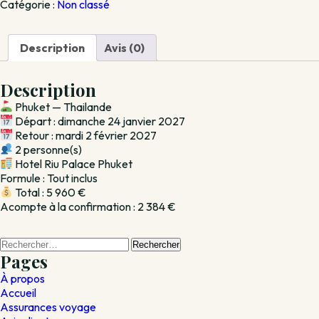
Catégorie :
Non classé
Phuket
—
24/01/2027
Description
Avis (0)
Description
Phuket — Thailande
Départ : dimanche 24 janvier 2027
Retour : mardi 2 février 2027
2 personne(s)
Hotel Riu Palace Phuket
Formule : Tout inclus
Total : 5 960 €
Acompte à la confirmation : 2 384 €
Rechercher :
Pages
À propos
Accueil
Assurances voyage