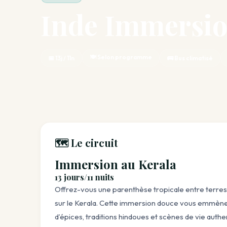
Inde Immersio
🍽️ Selon programme
📅 13j / 11n
🚌 Bus climatisé
🗺️ Le circuit
Immersion au Kerala
13 jours/11 nuits
Offrez-vous une parenthèse tropicale entre terres s
sur le Kerala. Cette immersion douce vous emmène d
d’épices, traditions hindoues et scènes de vie authe