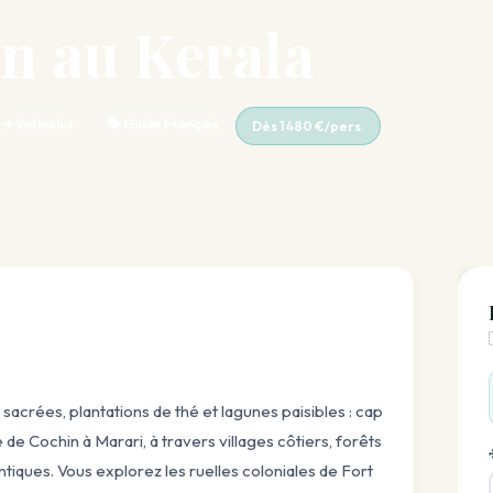
n au Kerala
✈️ Vol inclus
🗣️ Guide Français
Dès 1 480 €/pers.
acrées, plantations de thé et lagunes paisibles : cap
e Cochin à Marari, à travers villages côtiers, forêts
ntiques. Vous explorez les ruelles coloniales de Fort