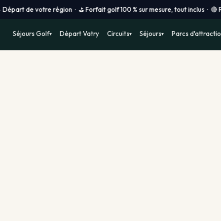
otre région · ⛳ Forfait golf 100 % sur mesure, tout inclus · 🔴 Prix vols
Séjours Golf
Départ Vatry
Circuits
Séjours
Parcs d'attracti
▾
▾
▾