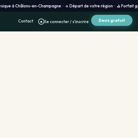
Châlons-en-Champagne · ✈️ Départ de votre région · ⛳ Forfait golf 100 % su
Devis gratuit
Contact
Se connecter / s'inscrire