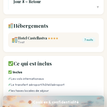
Jour 8 – Retour
▾
Hébergements
Hotel Castellastva
★★★★
7 nuits
Tivat
Ce qui est inclus
Inclus
✓
Les vols internationaux
✓
Le transfert aéroport/hôtel/aéroport
✓
les taxes locales de séjour
✓
La pension complète (¼ vin et eau aux repas) du diner J1 au
petit déjeuner du J8
Cookies & confidentialité