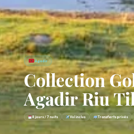
Agadir
Collection Gol
Agadir Riu Ti
8 jours / 7 nuits
Vol inclus
Transferts privés