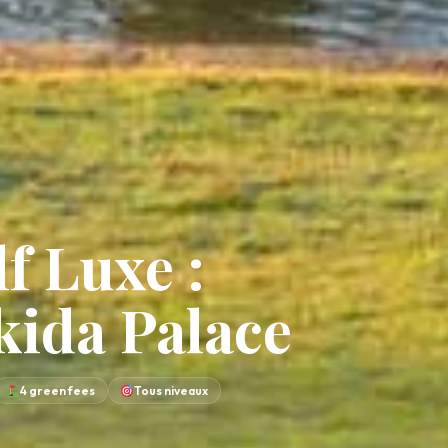
f Luxe :
kida Palace
4 green fees
Tous niveaux