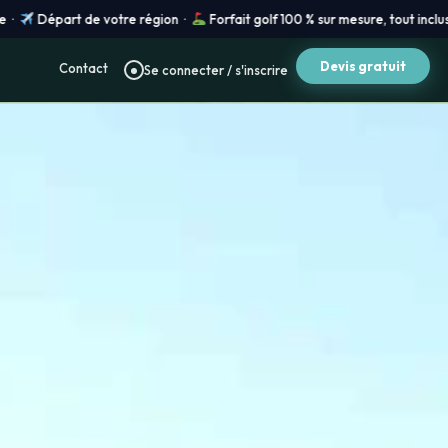
·
Forfait golf 100 % sur mesure, tout inclus ·
Prix vols en temps réel · R
Devis gratuit
Contact
Se connecter / s'inscrire