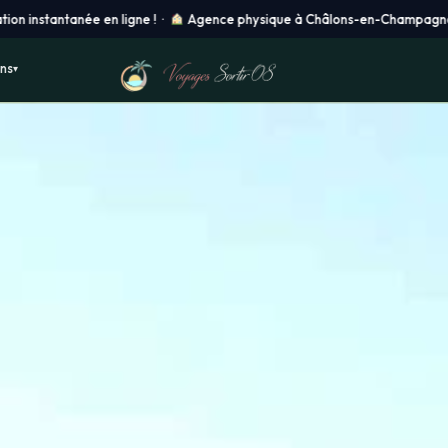
Agence physique à Châlons-en-Champagne ·
Départ de votre région 
ons
▾