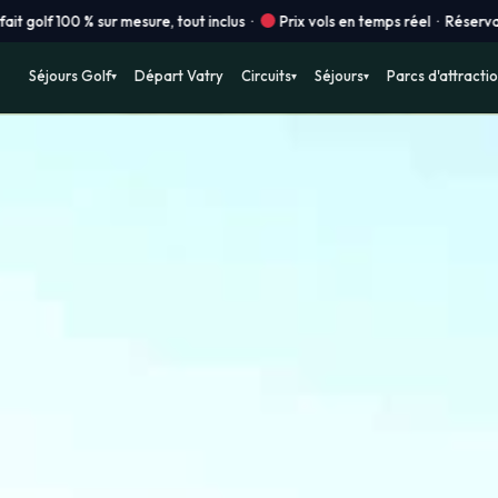
inclus ·
Prix vols en temps réel · Réservation instantanée en ligne ! ·
Séjours Golf
Départ Vatry
Circuits
Séjours
Parcs d'attracti
▾
▾
▾