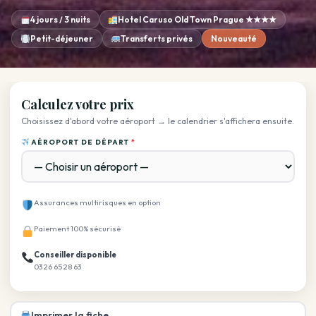
4 jours / 3 nuits
Hotel Caruso Old Town Prague ★★★★
Petit-déjeuner
Transferts privés
Nouveauté
Calculez votre prix
Choisissez d'abord votre aéroport → le calendrier s'affichera ensuite.
AÉROPORT DE DÉPART
*
Assurances multirisques en option
Paiement 100% sécurisé
Conseiller disponible
03 26 65 28 63
Imprimer la fiche