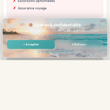
Excursions optionnelles
Assurance voyage
Cookies & confidentialité
Nous utilisons des cookies pour mesurer l'audience et améliorer votre
Localisation
expérience.
En savoir plus
✓ Accepter
✗ Refuser
⚙ Personnaliser mes choix
—
Réserver →
Total tout compris