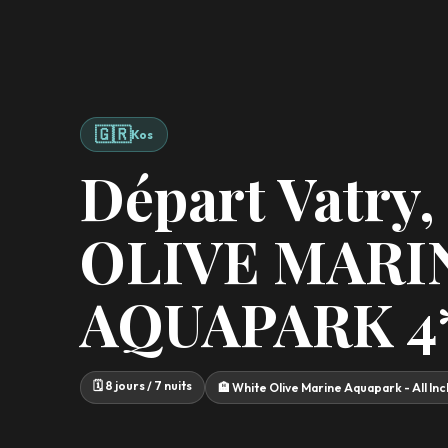
🇬🇷
Kos
Départ Vatry
OLIVE MARI
AQUAPARK 4
🗓️ 8 jours / 7 nuits
🏨 White Olive Marine Aquapark - All I