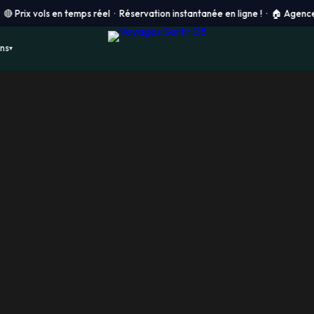
ols en temps réel · Réservation instantanée en ligne ! ·
🏠 Agence physique
ons
▾