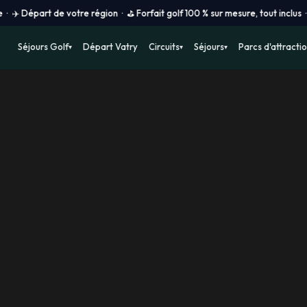
de votre région · ⛳ Forfait golf 100 % sur mesure, tout inclus · 🔴 Prix v
Séjours Golf
Départ Vatry
Circuits
Séjours
Parcs d'attracti
▾
▾
▾