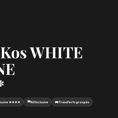
, Kos WHITE
NE
*
🍽️
nclusive ★★★★
All Inclusive
🚌 Transferts groupés