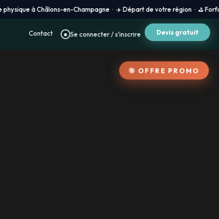
 à Châlons-en-Champagne · ✈️ Départ de votre région · ⛳ Forfait golf 100 %
Devis gratuit
Contact
Se connecter / s'inscrire
🎯 OFFRE PROMO