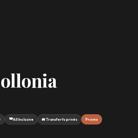
ollonia
🍽️
★
All Inclusive
🚐 Transferts privés
Promo