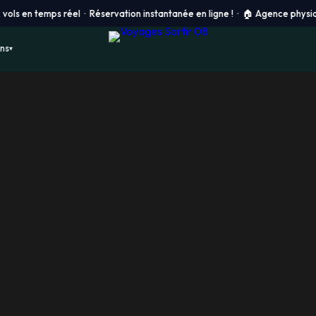
emps réel · Réservation instantanée en ligne ! ·
🏠 Agence physique à Châlo
ons
▾