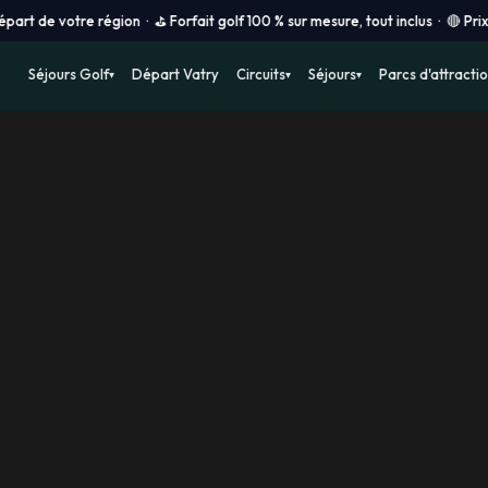
 région · ⛳ Forfait golf 100 % sur mesure, tout inclus · 🔴 Prix vols en t
Séjours Golf
Départ Vatry
Circuits
Séjours
Parcs d'attracti
▾
▾
▾