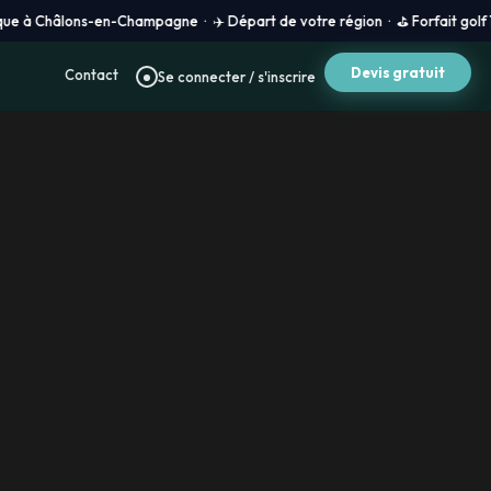
ns-en-Champagne · ✈️ Départ de votre région · ⛳ Forfait golf 100 % sur mes
Devis gratuit
Contact
Se connecter / s'inscrire