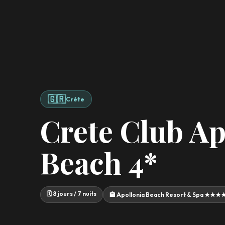
🇬🇷
Crète
Crete Club Ap
Beach 4*
🗓️ 8 jours / 7 nuits
🏨 Apollonia Beach Resort & Spa ★★★