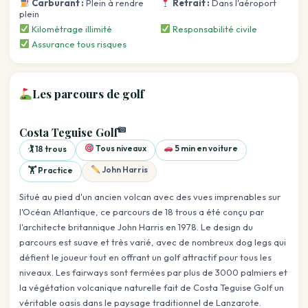
Carburant :
Plein à rendre
Retrait :
Dans l'aéroport
plein
Kilométrage illimité
Responsabilité civile
Assurance tous risques
Les parcours de golf
Costa Teguise Golf
Tous niveaux
5 min en voiture
🏌️ 18 trous
John Harris
🏋️ Practice
Situé au pied d'un ancien volcan avec des vues imprenables sur
l'Océan Atlantique, ce parcours de 18 trous a été conçu par
l'architecte britannique John Harris en 1978. Le design du
parcours est suave et très varié, avec de nombreux dog legs qui
défient le joueur tout en offrant un golf attractif pour tous les
niveaux. Les fairways sont fermées par plus de 3000 palmiers et
la végétation volcanique naturelle fait de Costa Teguise Golf un
véritable oasis dans le paysage traditionnel de Lanzarote.