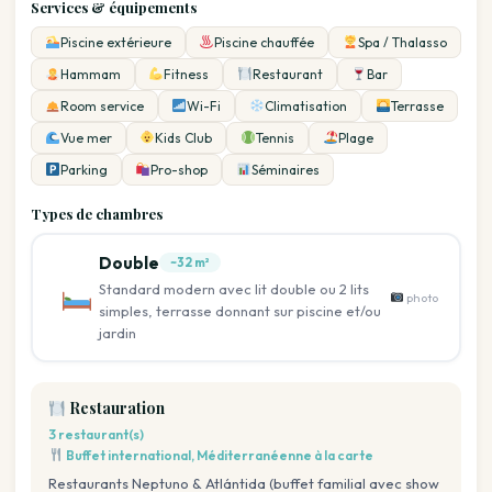
Services & équipements
Piscine extérieure
Piscine chauffée
Spa / Thalasso
Hammam
Fitness
Restaurant
Bar
Room service
Wi-Fi
Climatisation
Terrasse
Vue mer
Kids Club
Tennis
Plage
Parking
Pro-shop
Séminaires
Types de chambres
Double
~32 m²
Standard modern avec lit double ou 2 lits
photo
simples, terrasse donnant sur piscine et/ou
jardin
Restauration
3 restaurant(s)
Buffet international, Méditerranéenne à la carte
Restaurants Neptuno & Atlántida (buffet familial avec show