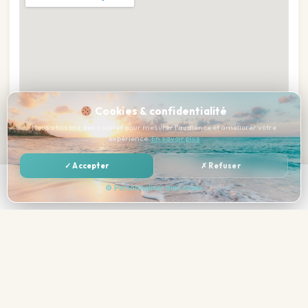
Cookies & confidentialité
Nous utilisons des cookies pour mesurer l'audience et améliorer votre
expérience.
En savoir plus
✓ Accepter
✗ Refuser
—
Réserver →
⚙ Personnaliser mes choix
Total estimé tout compris
Galerie photos
— cliquez pour agrandir