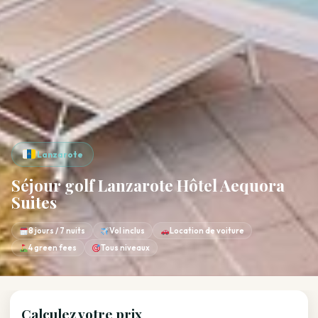
Lanzarote
Séjour golf Lanzarote Hôtel Aequora
Suites
8 jours / 7 nuits
Vol inclus
Location de voiture
4 green fees
Tous niveaux
Calculez votre prix