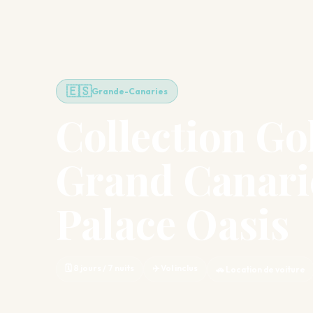
🇪🇸
Grande-Canaries
Collection Gol
Grand Canari
Palace Oasis
🗓️ 8 jours / 7 nuits
✈️ Vol inclus
🚗 Location de voiture