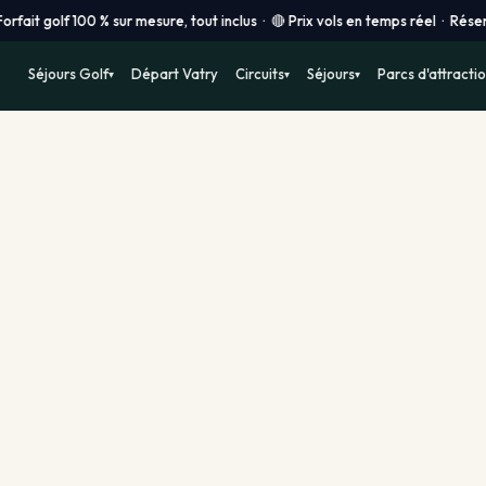
00 % sur mesure, tout inclus · 🔴 Prix vols en temps réel · Réservation in
Séjours Golf
Départ Vatry
Circuits
Séjours
Parcs d'attracti
▾
▾
▾