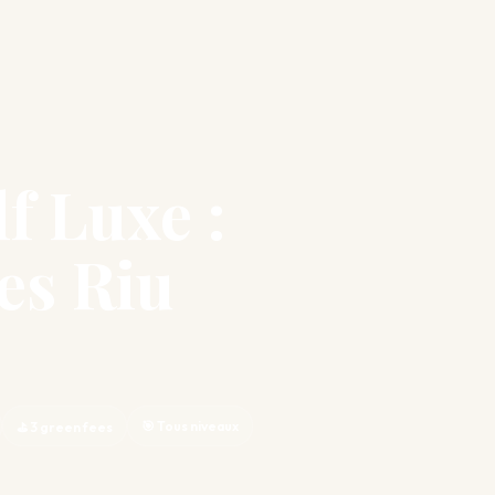
f Luxe :
es Riu
🎯 Tous niveaux
⛳ 3 green fees