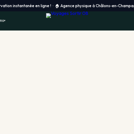
stantanée en ligne ! ·
🏠 Agence physique à Châlons-en-Champagne · ✈️ Dépa
ons
▾