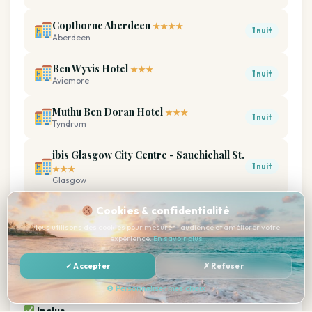
Copthorne Aberdeen
★★★★
1 nuit
Aberdeen
Ben Wyvis Hotel
★★★
1 nuit
Aviemore
Muthu Ben Doran Hotel
★★★
1 nuit
Tyndrum
ibis Glasgow City Centre - Sauchiehall St.
1 nuit
★★★
Glasgow
Cookies & confidentialité
Best Western Kings Manor
★★★
1 nuit
Edinburgh
Nous utilisons des cookies pour mesurer l'audience et améliorer votre
expérience.
En savoir plus
✓ Accepter
✗ Refuser
Ce qui est inclus
⚙ Personnaliser mes choix
Inclus