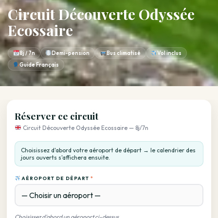
Circuit Découverte Odyssée
Ecossaire
8j / 7n
Demi-pension
Bus climatisé
Vol inclus
Guide Français
Réserver ce circuit
Circuit Découverte Odyssée Ecossaire — 8j/7n
Choisissez d'abord votre aéroport de départ → le calendrier des
jours ouverts s'affichera ensuite.
AÉROPORT DE DÉPART
*
Choisissez d'abord un aéroport ci-dessus.